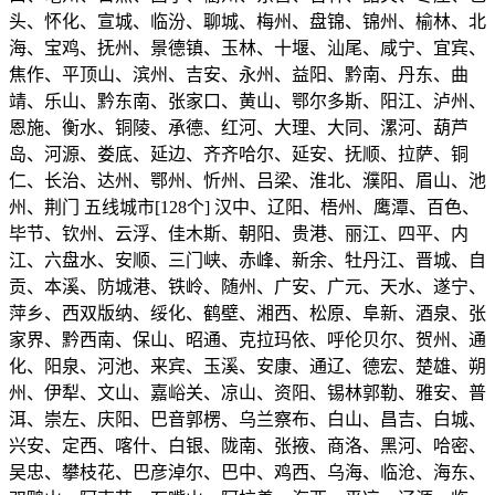
头、怀化、宣城、临汾、聊城、梅州、盘锦、锦州、榆林、北
海、宝鸡、抚州、景德镇、玉林、十堰、汕尾、咸宁、宜宾、
焦作、平顶山、滨州、吉安、永州、益阳、黔南、丹东、曲
靖、乐山、黔东南、张家口、黄山、鄂尔多斯、阳江、泸州、
恩施、衡水、铜陵、承德、红河、大理、大同、漯河、葫芦
岛、河源、娄底、延边、齐齐哈尔、延安、抚顺、拉萨、铜
仁、长治、达州、鄂州、忻州、吕梁、淮北、濮阳、眉山、池
州、荆门 五线城市[128个] 汉中、辽阳、梧州、鹰潭、百色、
毕节、钦州、云浮、佳木斯、朝阳、贵港、丽江、四平、内
江、六盘水、安顺、三门峡、赤峰、新余、牡丹江、晋城、自
贡、本溪、防城港、铁岭、随州、广安、广元、天水、遂宁、
萍乡、西双版纳、绥化、鹤壁、湘西、松原、阜新、酒泉、张
家界、黔西南、保山、昭通、克拉玛依、呼伦贝尔、贺州、通
化、阳泉、河池、来宾、玉溪、安康、通辽、德宏、楚雄、朔
州、伊犁、文山、嘉峪关、凉山、资阳、锡林郭勒、雅安、普
洱、崇左、庆阳、巴音郭楞、乌兰察布、白山、昌吉、白城、
兴安、定西、喀什、白银、陇南、张掖、商洛、黑河、哈密、
吴忠、攀枝花、巴彦淖尔、巴中、鸡西、乌海、临沧、海东、