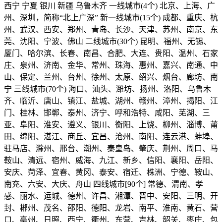
西宁 宁夏 银川 新疆 乌鲁木齐 一线城市(4个) 北京、上海、广
州、深圳，简称“北上广深” 新一线城市(15个) 成都、重庆、杭
州、武汉、西安、郑州、青岛、长沙、天津、苏州、南京、东
莞、沈阳、宁波、佛山 二线城市(30个) 昆明、福州、无锡、
厦门、哈尔滨、长春、南昌、合肥、大连、贵阳、温州、石家
庄、泉州、济南、金华、常州、珠海、惠州、嘉兴、南通、中
山、保定、兰州、台州、徐州、太原、绍兴、烟台、廊坊、南
宁 三线城市(70个) 海口、汕头、潍坊、扬州、洛阳、乌鲁木
齐、临沂、唐山、镇江、盐城、湖州、赣州、漳州、揭阳、江
门、桂林、邯郸、泰州、济宁、呼和浩特、咸阳、芜湖、三
亚、阜阳、淮安、遵义、银川、衡阳、上饶、柳州、淄博、莆
田、绵阳、湛江、商丘、宜昌、沧州、南阳、连云港、蚌埠、
驻马店、滁州、邢台、潮州、秦皇岛、肇庆、荆州、周口、马
鞍山、清远、宿州、威海、九江、新乡、信阳、襄阳、岳阳、
安庆、菏泽、宜春、黄冈、泰安、宿迁、株洲、宁德、鞍山、
南充、六安、大庆、舟山 四线城市[90个] 常德、渭南、孝
感、丽水、运城、德州、许昌、湘潭、晋中、安阳、三明、开
封、郴州、茂名、邵阳、德阳、龙岩、南平、淮南、黄石、营
口、亳州、日照、西宁、衢州、东营、吉林、韶关、枣庄、包